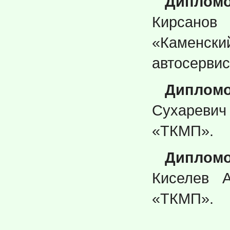
Дипломо
Кирсанов
«Каменски
автосервис
Дипломо
Сухареви
«ТКМП».
Дипломо
Киселев 
«ТКМП».