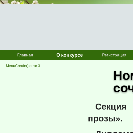
Главная
О конкурсе
Регистрация
MenuCreate() error 3
Но
со
Секция
прозы».