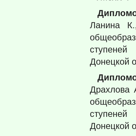
Дипломо
Ланина К.
общеобра
ступене
Донецкой о
Дипломо
Драхлова А
общеобра
ступене
Донецкой о