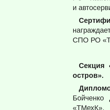
и автосерв
Серти
награждае
СПО РО «Т
Секция 
остров».
Дипломо
Бойченко
«ТМехК».