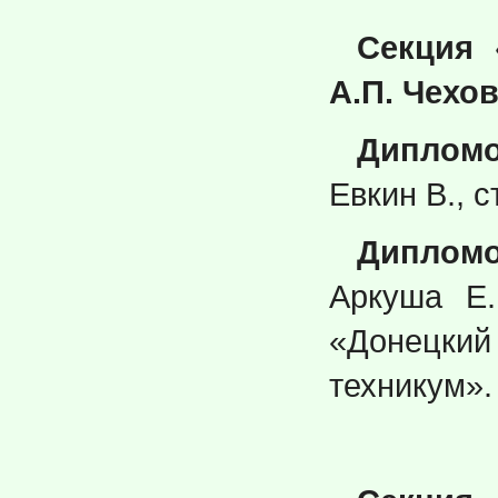
Секция 
А.П. Чехо
Дипломо
Евкин В., 
Дипломо
Аркуша Е
«Донецки
техникум».