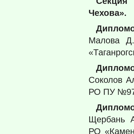
Секция
Чехова».
Диплом
Малова Д
«Таганрогс
Дипломо
Соколов А
РО ПУ №97
Дипломо
Щербань 
РО «Камен